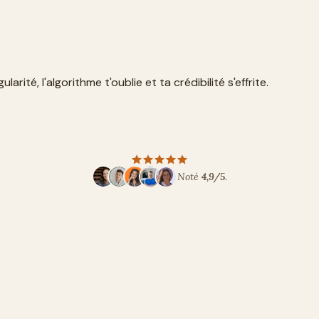
rité, l'algorithme t'oublie et ta crédibilité s'effrite.
Noté
4,9/5
.