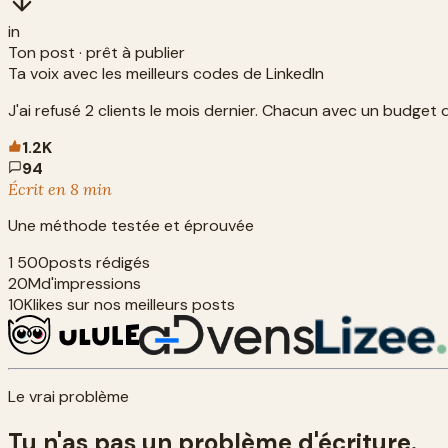
in
Ton post · prêt à publier
Ta voix avec les meilleurs codes de LinkedIn
J'ai refusé 2 clients le mois dernier. Chacun avec un budget que
1.2K
94
Écrit en 8 min
Une méthode testée et éprouvée
1 500
posts rédigés
20M
d'impressions
10K
likes sur nos meilleurs posts
Le vrai problème
Tu n'as pas un problème d'écriture.