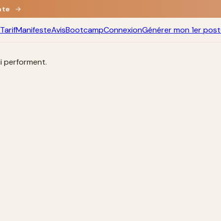
nte
→
Tarif
Manifeste
Avis
Bootcamp
Connexion
Générer mon 1er post
ui performent.