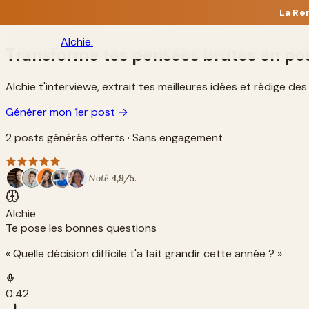
La Re
Alchie
.
Transforme tes pensées brutes en po
Alchie t'interviewe, extrait tes meilleures idées et rédige d
Générer mon 1er post →
2 posts générés offerts · Sans engagement
Noté
4,9/5
.
Alchie
Te pose les bonnes questions
« Quelle décision difficile t'a fait grandir cette année ? »
0:42