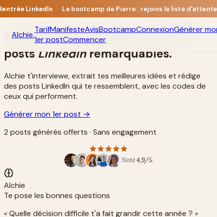
Rentrée LinkedIn
·
Le bootcamp de Pierre : rejoins la liste d'attente
Tarif
Manifeste
Avis
Bootcamp
Connexion
Générer mo
Alchie
.
Transforme tes pensées brutes en
1er post
Commencer
posts
LinkedIn
remarquables.
Alchie t'interviewe, extrait tes meilleures idées et rédige
des posts LinkedIn qui te ressemblent, avec les codes de
ceux qui performent.
Générer mon 1er post →
2 posts générés offerts · Sans engagement
Noté
4,9/5
.
Alchie
Te pose les bonnes questions
« Quelle décision difficile t'a fait grandir cette année ? »