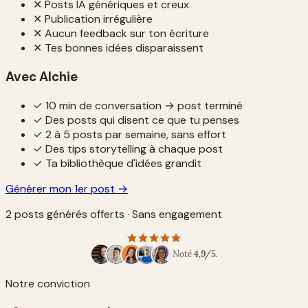
✕
Posts IA génériques et creux
✕
Publication irrégulière
✕
Aucun feedback sur ton écriture
✕
Tes bonnes idées disparaissent
Avec Alchie
✓
10 min de conversation → post terminé
✓
Des posts qui disent ce que tu penses
✓
2 à 5 posts par semaine, sans effort
✓
Des tips storytelling à chaque post
✓
Ta bibliothèque d'idées grandit
Générer mon 1er post →
2 posts générés offerts · Sans engagement
Noté
4,9/5
.
Notre conviction