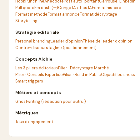
Hook
Punchline
Anecdote
Post auto-portant
Carrousel LinkedIn
Pull quote
Em dash (—)
Cringe IA / Tics IA
Format histoire
Format méthode
Format annonce
Format décryptage
Storytelling
Stratégie éditoriale
Personal branding
Leader d'opinion
Thèse de leader d'opinion
Contre-discours
Tagline (positionnement)
Concepts Alchie
Les 3 piliers éditoriaux
Pilier · Décryptage Marché
Pilier · Conseils Expertise
Pilier · Build in Public
Objectif business
Smart triggers
Métiers et concepts
Ghostwriting (rédaction pour autrui)
Métriques
Taux d'engagement