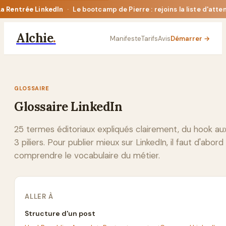
La Rentrée LinkedIn
·
Le bootcamp de Pierre : rejoins la liste d'atte
Alchie
.
Manifeste
Tarifs
Avis
Démarrer →
GLOSSAIRE
Glossaire LinkedIn
25 termes éditoriaux expliqués clairement, du hook au
3 piliers. Pour publier mieux sur LinkedIn, il faut d'abord
comprendre le vocabulaire du métier.
ALLER À
Structure d'un post