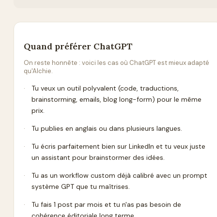
Quand préférer
ChatGPT
On reste honnête : voici les cas où
ChatGPT
est mieux adapté
qu'Alchie.
·
Tu veux un outil polyvalent (code, traductions,
brainstorming, emails, blog long-form) pour le même
prix.
·
Tu publies en anglais ou dans plusieurs langues.
·
Tu écris parfaitement bien sur LinkedIn et tu veux juste
un assistant pour brainstormer des idées.
·
Tu as un workflow custom déjà calibré avec un prompt
système GPT que tu maîtrises.
·
Tu fais 1 post par mois et tu n'as pas besoin de
cohérence éditoriale long terme.