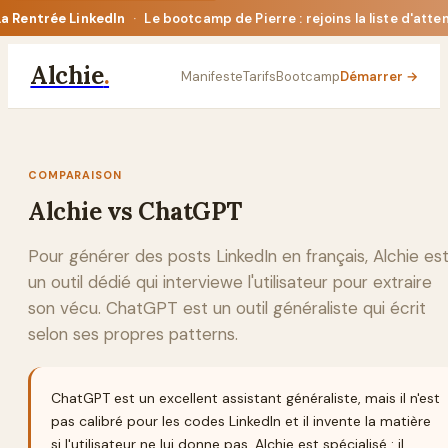
La Rentrée LinkedIn
·
Le bootcamp de Pierre : rejoins la liste d'atte
Alchie
.
Manifeste
Tarifs
Bootcamp
Démarrer →
COMPARAISON
Alchie vs
ChatGPT
Pour générer des posts LinkedIn en français, Alchie es
un outil dédié qui interviewe l'utilisateur pour extraire
son vécu. ChatGPT est un outil généraliste qui écrit
selon ses propres patterns.
ChatGPT est un excellent assistant généraliste, mais il n'est
pas calibré pour les codes LinkedIn et il invente la matière
si l'utilisateur ne lui donne pas. Alchie est spécialisé : il