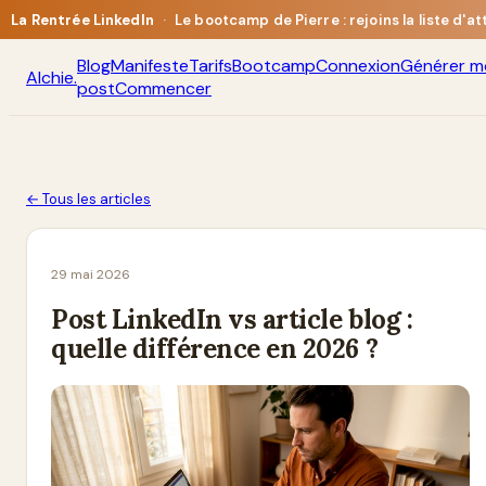
La Rentrée LinkedIn
·
Le bootcamp de Pierre : rejoins la liste d'a
Blog
Manifeste
Tarifs
Bootcamp
Connexion
Générer m
Alchie
.
post
Commencer
← Tous les articles
29 mai 2026
Post LinkedIn vs article blog :
quelle différence en 2026 ?