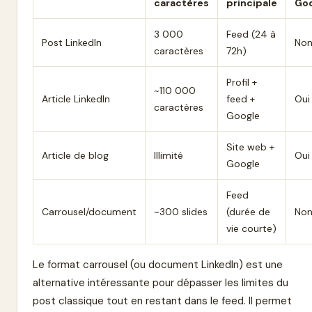
caractères
principale
Go
3 000
Feed (24 à
Post LinkedIn
No
caractères
72h)
Profil +
~110 000
Article LinkedIn
feed +
Oui
caractères
Google
Site web +
Article de blog
Illimité
Oui
Google
Feed
Carrousel/document
~300 slides
(durée de
No
vie courte)
Le format carrousel (ou document LinkedIn) est une
alternative intéressante pour dépasser les limites du
post classique tout en restant dans le feed. Il permet