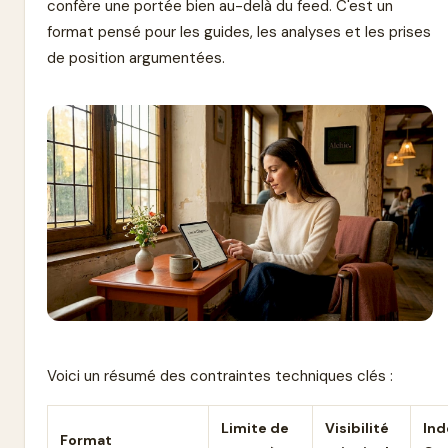
confère une portée bien au-delà du feed. C'est un
format pensé pour les guides, les analyses et les prises
de position argumentées.
Voici un résumé des contraintes techniques clés :
Limite de
Visibilité
Ind
Format