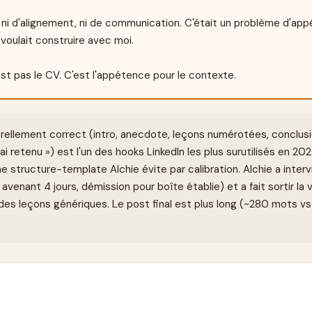
, ni d'alignement, ni de communication. C'était un problème d'appé
voulait construire avec moi.

'est pas le CV. C'est l'appétence pour le contexte.
rellement correct (intro, anecdote, leçons numérotées, conclusio
n ai retenu ») est l'un des hooks LinkedIn les plus surutilisés en 2
e structure-template Alchie évite par calibration. Alchie a intervi
, avenant 4 jours, démission pour boîte établie) et a fait sortir l
s leçons génériques. Le post final est plus long (~280 mots v