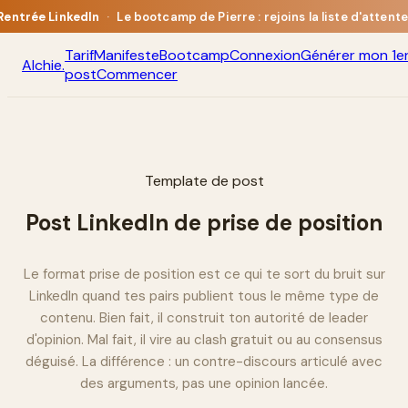
Rentrée LinkedIn
·
Le bootcamp de Pierre : rejoins la liste d'attente
Tarif
Manifeste
Bootcamp
Connexion
Générer mon 1e
Alchie
.
post
Commencer
Template de post
Post LinkedIn de prise de position
Le format prise de position est ce qui te sort du bruit sur
LinkedIn quand tes pairs publient tous le même type de
contenu. Bien fait, il construit ton autorité de leader
d'opinion. Mal fait, il vire au clash gratuit ou au consensus
déguisé. La différence : un contre-discours articulé avec
des arguments, pas une opinion lancée.