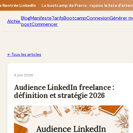
a Rentrée LinkedIn
·
Le bootcamp de Pierre : rejoins la liste d'atten
Blog
Manifeste
Tarifs
Bootcamp
Connexion
Générer m
Alchie
.
post
Commencer
← Tous les articles
6 juin 2026
Audience LinkedIn freelance :
définition et stratégie 2026