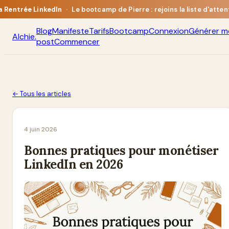
a Rentrée LinkedIn
·
Le bootcamp de Pierre : rejoins la liste d'atten
Blog
Manifeste
Tarifs
Bootcamp
Connexion
Générer m
Alchie
.
post
Commencer
← Tous les articles
4 juin 2026
Bonnes pratiques pour monétiser
LinkedIn en 2026