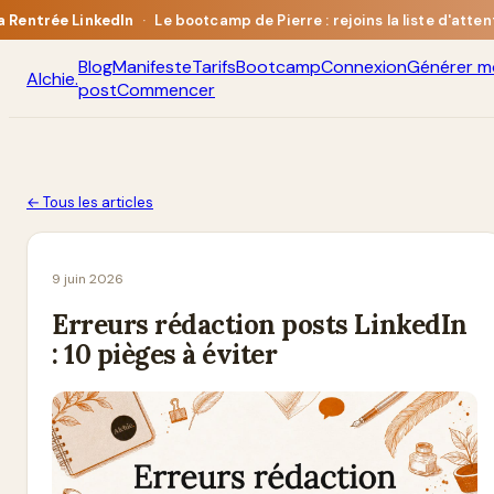
a Rentrée LinkedIn
·
Le bootcamp de Pierre : rejoins la liste d'atten
Blog
Manifeste
Tarifs
Bootcamp
Connexion
Générer m
Alchie
.
post
Commencer
← Tous les articles
9 juin 2026
Erreurs rédaction posts LinkedIn
: 10 pièges à éviter