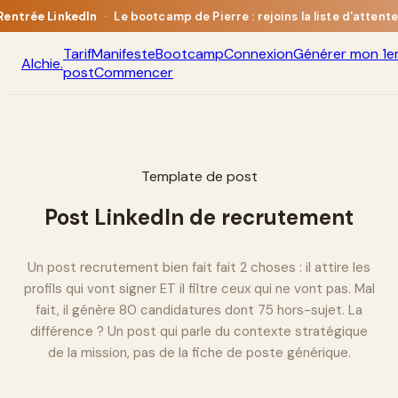
Rentrée LinkedIn
·
Le bootcamp de Pierre : rejoins la liste d'attente
Tarif
Manifeste
Bootcamp
Connexion
Générer mon 1e
Alchie
.
post
Commencer
Template de post
Post LinkedIn de recrutement
Un post recrutement bien fait fait 2 choses : il attire les
profils qui vont signer ET il filtre ceux qui ne vont pas. Mal
fait, il génère 80 candidatures dont 75 hors-sujet. La
différence ? Un post qui parle du contexte stratégique
de la mission, pas de la fiche de poste générique.