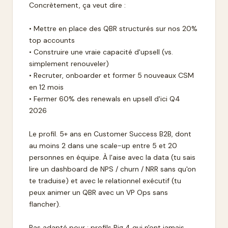
Concrètement, ça veut dire :
• Mettre en place des QBR structurés sur nos 20%
top accounts
• Construire une vraie capacité d'upsell (vs.
simplement renouveler)
• Recruter, onboarder et former 5 nouveaux CSM
en 12 mois
• Fermer 60% des renewals en upsell d'ici Q4
2026
Le profil. 5+ ans en Customer Success B2B, dont
au moins 2 dans une scale-up entre 5 et 20
personnes en équipe. À l'aise avec la data (tu sais
lire un dashboard de NPS / churn / NRR sans qu'on
te traduise) et avec le relationnel exécutif (tu
peux animer un QBR avec un VP Ops sans
flancher).
Pas adapté pour : profils Big 4 qui n'ont jamais