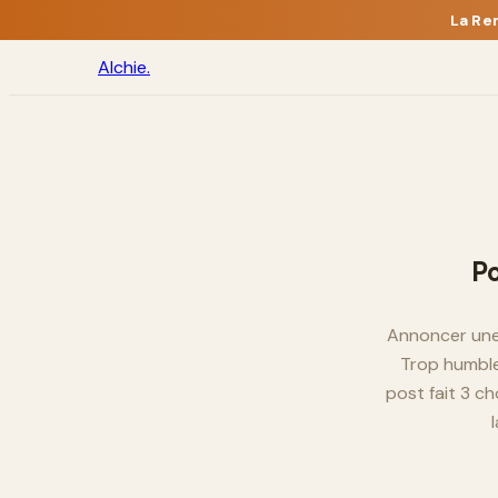
La Re
Alchie
.
Po
Annoncer une 
Trop humble,
post fait 3 ch