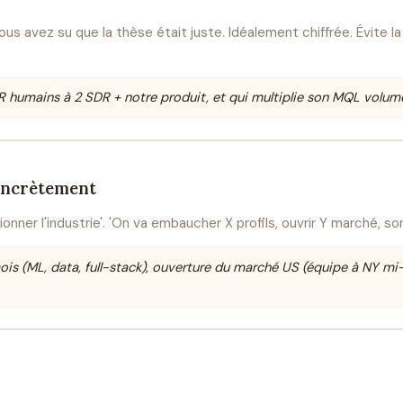
 avez su que la thèse était juste. Idéalement chiffrée. Évite la
SDR humains à 2 SDR + notre produit, et qui multiplie son MQL volum
concrètement
onner l'industrie'. 'On va embaucher X profils, ouvrir Y marché, sort
mois (ML, data, full-stack), ouverture du marché US (équipe à NY mi