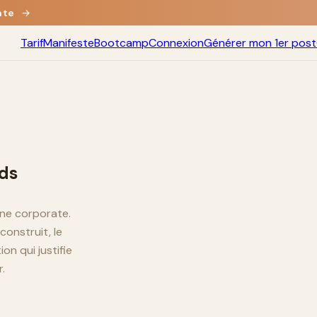
nte
→
Tarif
Manifeste
Bootcamp
Connexion
Générer mon 1er post
nds
nne corporate.
construit, le
on qui justifie
.