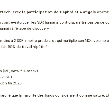
tech, avec la participation de Daphni et 4 angels opéra
n contre-intuitive : les SDR humains vont disparaître pas parce qu
humain à l'étape de discovery.
humains à 2 SDR + notre produit, et qui multiplie son MQL volume 
fait 90% du travail répétitif.
 (ML, data, full-stack)
i-2026)
ouch fin 2026
 marché que la majorité des fonds considéraient comme saturé. E