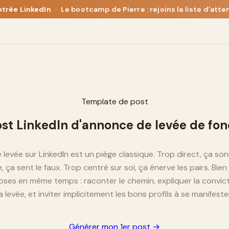
ntrée LinkedIn
·
Le bootcamp de Pierre : rejoins la liste d'atte
Template de post
st LinkedIn d'annonce de levée de fo
levée sur LinkedIn est un piège classique. Trop direct, ça so
 ça sent le faux. Trop centré sur soi, ça énerve les pairs. Bien 
oses en même temps : raconter le chemin, expliquer la convicti
la levée, et inviter implicitement les bons profils à se manifester
Générer mon 1er post →