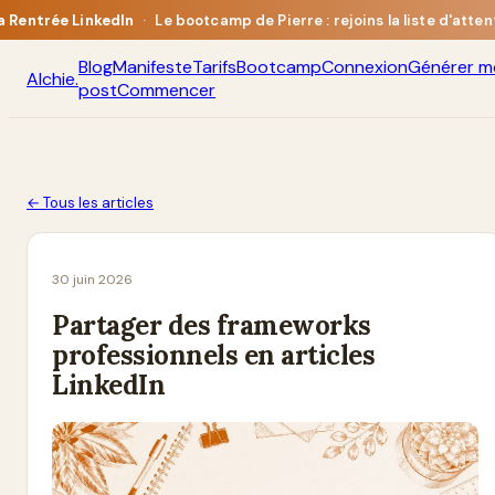
a Rentrée LinkedIn
·
Le bootcamp de Pierre : rejoins la liste d'atten
Blog
Manifeste
Tarifs
Bootcamp
Connexion
Générer m
Alchie
.
post
Commencer
← Tous les articles
30 juin 2026
Partager des frameworks
professionnels en articles
LinkedIn