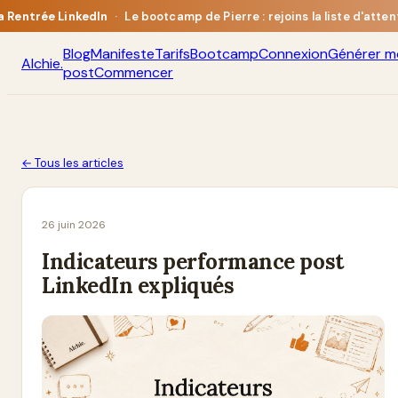
a Rentrée LinkedIn
·
Le bootcamp de Pierre : rejoins la liste d'atten
Blog
Manifeste
Tarifs
Bootcamp
Connexion
Générer m
Alchie
.
post
Commencer
← Tous les articles
26 juin 2026
Indicateurs performance post
LinkedIn expliqués