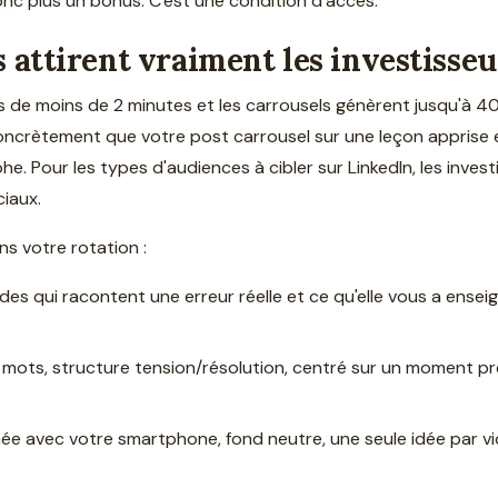
onc plus un bonus. C'est une condition d'accès.
 attirent vraiment les investisseu
s de moins de 2 minutes et les carrousels génèrent jusqu'à
 concrètement que votre post carrousel sur une leçon apprise
e. Pour les types d'audiences à cibler sur LinkedIn, les inve
iaux.
ns votre rotation :
lides qui racontent une erreur réelle et ce qu'elle vous a ens
 mots, structure tension/résolution, centré sur un moment pr
ée avec votre smartphone, fond neutre, une seule idée par vid