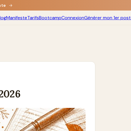
nte
→
log
Manifeste
Tarifs
Bootcamp
Connexion
Générer mon 1er post
 2026