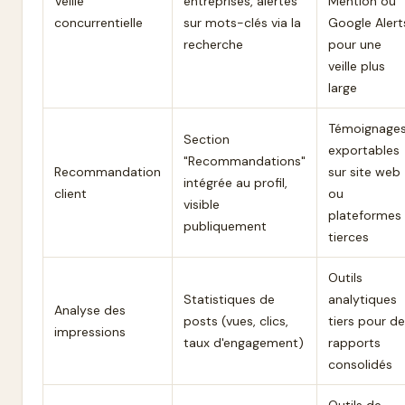
Veille
entreprises, alertes
Mention ou
concurrentielle
sur mots-clés via la
Google Alert
recherche
pour une
veille plus
large
Témoignage
Section
exportables
"Recommandations"
Recommandation
sur site web
intégrée au profil,
client
ou
visible
plateformes
publiquement
tierces
Outils
Statistiques de
analytiques
Analyse des
posts (vues, clics,
tiers pour d
impressions
taux d'engagement)
rapports
consolidés
Outils de