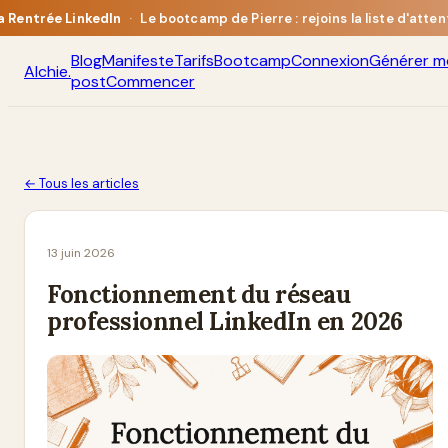
a Rentrée LinkedIn
·
Le bootcamp de Pierre : rejoins la liste d'atten
Blog
Manifeste
Tarifs
Bootcamp
Connexion
Générer m
Alchie
.
post
Commencer
← Tous les articles
13 juin 2026
Fonctionnement du réseau
professionnel LinkedIn en 2026