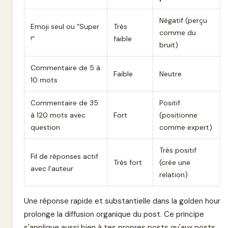
Négatif (perçu
Emoji seul ou "Super
Très
comme du
!"
faible
bruit)
Commentaire de 5 à
Faible
Neutre
10 mots
Commentaire de 35
Positif
à 120 mots avec
Fort
(positionne
question
comme expert)
Très positif
Fil de réponses actif
Très fort
(crée une
avec l'auteur
relation)
Une réponse rapide et substantielle dans la golden hour
prolonge la diffusion organique du post. Ce principe
s'applique aussi bien à tes propres posts qu'aux posts