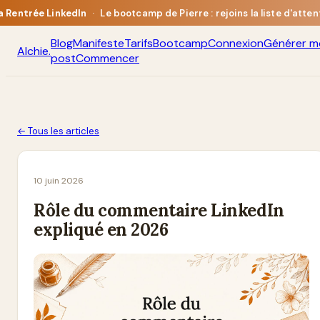
a Rentrée LinkedIn
·
Le bootcamp de Pierre : rejoins la liste d'atten
Blog
Manifeste
Tarifs
Bootcamp
Connexion
Générer m
Alchie
.
post
Commencer
← Tous les articles
10 juin 2026
Rôle du commentaire LinkedIn
expliqué en 2026