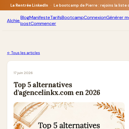
La Rentrée LinkedIn
·
Le bootcamp de Pierre : rejoins la liste
Blog
Manifeste
Tarifs
Bootcamp
Connexion
Générer m
Alchie
.
post
Commencer
← Tous les articles
17 juin 2026
Top 5 alternatives
d'agencelinkx.com en 2026