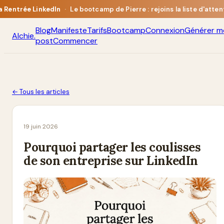
a Rentrée LinkedIn
·
Le bootcamp de Pierre : rejoins la liste d'atten
Blog
Manifeste
Tarifs
Bootcamp
Connexion
Générer m
Alchie
.
post
Commencer
← Tous les articles
19 juin 2026
Pourquoi partager les coulisses
de son entreprise sur LinkedIn