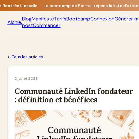
a Rentrée LinkedIn
·
Le bootcamp de Pierre : rejoins la liste d'atten
Blog
Manifeste
Tarifs
Bootcamp
Connexion
Générer m
Alchie
.
post
Commencer
← Tous les articles
2 juillet 2026
Communauté LinkedIn fondateur
: définition et bénéfices