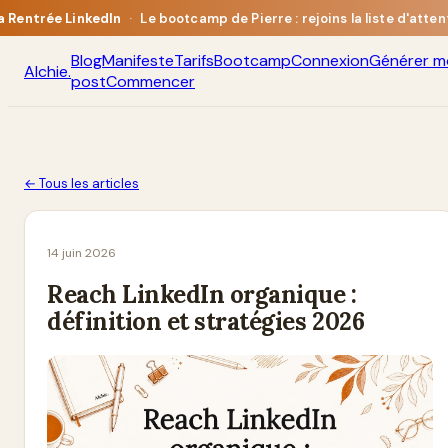
a Rentrée LinkedIn
·
Le bootcamp de Pierre : rejoins la liste d'atten
Blog
Manifeste
Tarifs
Bootcamp
Connexion
Générer m
Alchie
.
post
Commencer
← Tous les articles
14 juin 2026
Reach LinkedIn organique :
définition et stratégies 2026